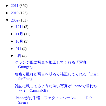
►
2011
(359)
►
2010
(123)
▼
2009
(133)
►
12月
(2)
►
11月
(11)
►
10月
(5)
►
9月
(4)
▼
8月
(4)
グランジ風に写真を加工してくれる「写真
Grunger」
薄暗く撮れた写真を明るく補正してくれる「Flash
for Free」
雑誌に載ってるような渋い写真がiPhoneで撮れち
ゃう「CameraKit」
iPhoneがお手軽エフェクトマシーンに！「Dub
Siren」