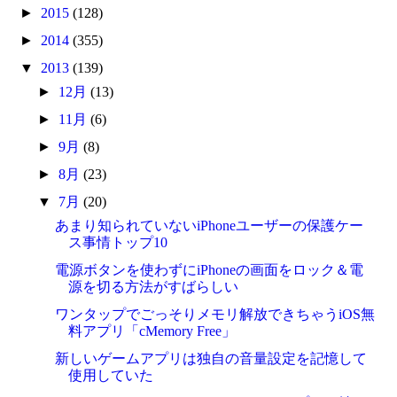
►
2015
(128)
►
2014
(355)
▼
2013
(139)
►
12月
(13)
►
11月
(6)
►
9月
(8)
►
8月
(23)
▼
7月
(20)
あまり知られていないiPhoneユーザーの保護ケー
ス事情トップ10
電源ボタンを使わずにiPhoneの画面をロック＆電
源を切る方法がすばらしい
ワンタップでごっそりメモリ解放できちゃうiOS無
料アプリ「cMemory Free」
新しいゲームアプリは独自の音量設定を記憶して
使用していた