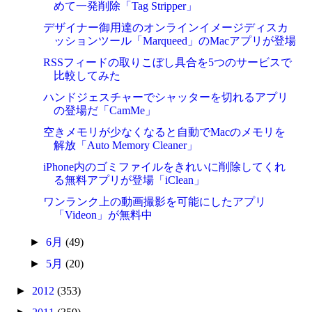
めて一発削除「Tag Stripper」
デザイナー御用達のオンラインイメージディスカ
ッションツール「Marqueed」のMacアプリが登場
RSSフィードの取りこぼし具合を5つのサービスで
比較してみた
ハンドジェスチャーでシャッターを切れるアプリ
の登場だ「CamMe」
空きメモリが少なくなると自動でMacのメモリを
解放「Auto Memory Cleaner」
iPhone内のゴミファイルをきれいに削除してくれ
る無料アプリが登場「iClean」
ワンランク上の動画撮影を可能にしたアプリ
「Videon」が無料中
►
6月
(49)
►
5月
(20)
►
2012
(353)