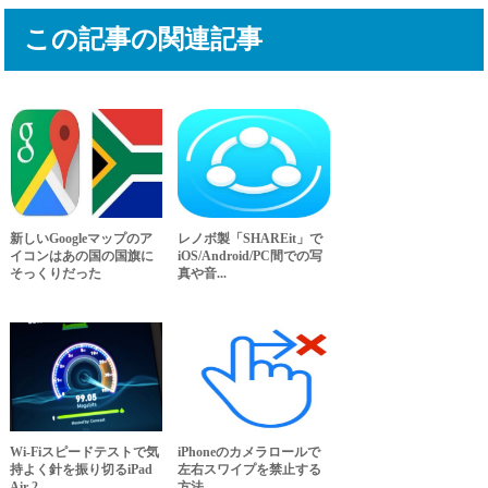
この記事の関連記事
新しいGoogleマップのア
レノボ製「SHAREit」で
イコンはあの国の国旗に
iOS/Android/PC間での写
そっくりだった
真や音...
Wi-Fiスピードテストで気
iPhoneのカメラロールで
持よく針を振り切るiPad
左右スワイプを禁止する
Air 2
方法