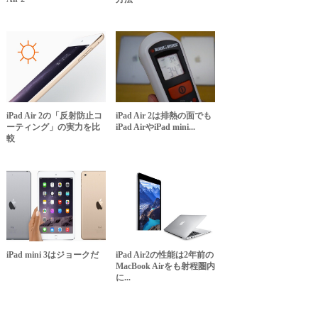
iPad Air 2の「反射防止コ
iPad Air 2は排熱の面でも
ーティング」の実力を比
iPad AirやiPad mini...
較
iPad mini 3はジョークだ
iPad Air2の性能は2年前の
MacBook Airをも射程圏内
に...