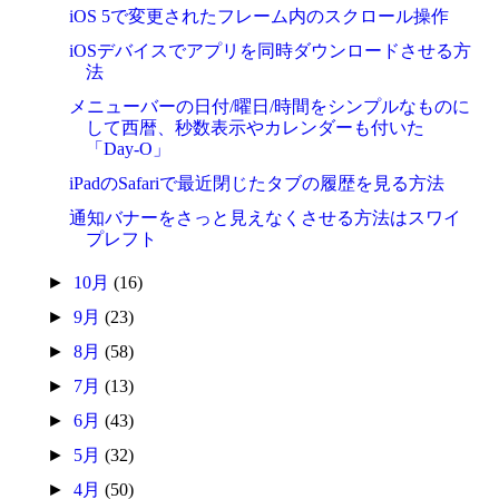
iOS 5で変更されたフレーム内のスクロール操作
iOSデバイスでアプリを同時ダウンロードさせる方
法
メニューバーの日付/曜日/時間をシンプルなものに
して西暦、秒数表示やカレンダーも付いた
「Day-O」
iPadのSafariで最近閉じたタブの履歴を見る方法
通知バナーをさっと見えなくさせる方法はスワイ
プレフト
►
10月
(16)
►
9月
(23)
►
8月
(58)
►
7月
(13)
►
6月
(43)
►
5月
(32)
►
4月
(50)