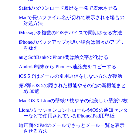
Safariのダウンロード履歴を一発で表示させる
Macで長いファイル名が切れて表示される場合の
対処方法
iMessageを複数のiOSデバイスで同期させる方法
iPhoneのバックアップが遅い場合は個々のアプリ
を疑え
auとSoftBankのiPhone間は絵文字が化ける
Android端末からiPhoneへ連絡先をコピーする
iOS 5ではメールの引用返信をしない方法が復活
第2弾 iOS 5の隠された機能やその他の新機能まと
め 30選
Mac OS X Lionの壁紙19枚やその他美しい壁紙22枚
LionのミッションコントロールやiOSの通知センタ
ーなどで使用されているiPhone/iPad用壁紙
縦画面のiPadのメールでさっとメール一覧を表示
させる方法