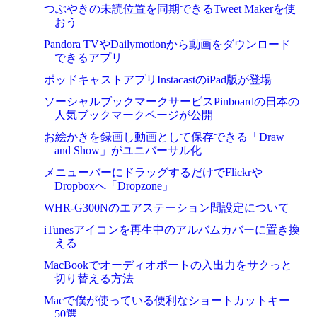
つぶやきの未読位置を同期できるTweet Makerを使
おう
Pandora TVやDailymotionから動画をダウンロード
できるアプリ
ポッドキャストアプリInstacastのiPad版が登場
ソーシャルブックマークサービスPinboardの日本の
人気ブックマークページが公開
お絵かきを録画し動画として保存できる「Draw
and Show」がユニバーサル化
メニューバーにドラッグするだけでFlickrや
Dropboxへ「Dropzone」
WHR-G300Nのエアステーション間設定について
iTunesアイコンを再生中のアルバムカバーに置き換
える
MacBookでオーディオポートの入出力をサクっと
切り替える方法
Macで僕が使っている便利なショートカットキー
50選