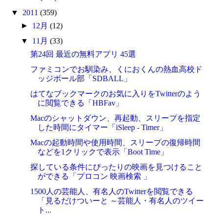
▼
2011
(359)
►
12月
(12)
▼
11月
(33)
第24回 最近の無料アプリ 45選
ファミコンでお馴染み、くにおくんの熱血高校ド
ッジボール部「SDBALL」
はてなブックマークのお気に入りをTwitterのよう
に閲覧できる「HBFav」
Macのシャットダウン、再起動、スリープを指定
した時間にタイマー「iSleep - Timer」
Macの起動時間や使用時間、スリープの復帰時間
などを1クリックで表示「Boot Time」
探している条件にぴったりの映画を見つけること
ができる「プロコン 映画検索 」
1500人の芸能人、有名人のTwitterを閲覧できる
「見るだけついーと ～芸能人・有名人のツイー
ト...