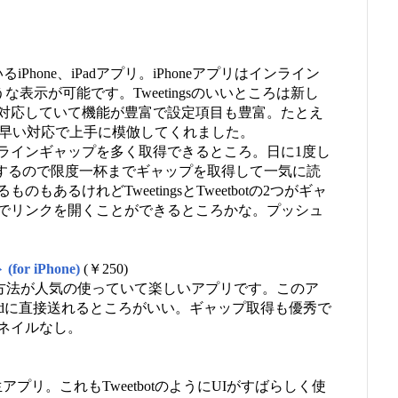
hone、iPadアプリ。iPhoneアプリはインライン
eのような表示が可能です。Tweetingsのいいところは新し
対応していて機能が豊富で設定項目も豊富。たとえ
素早い対応で上手に模倣してくれました。
ラインギャップを多く取得できるところ。日に1度し
たりするので限度一杯までギャップを取得して一気に読
あるけれどTweetingsとTweetbotの2つがギャ
でリンクを開くことができるところかな。プッシュ
or iPhone)
(￥250)
操作方法が人気の使っていて楽しいアプリです。このア
ardに直接送れるところがいい。ギャップ取得も優秀で
ネイルなし。
派生アプリ。これもTweetbotのようにUIがすばらしく使