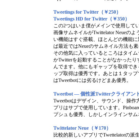
Tweetings for Twitter（￥250）
Tweetings HD for Twitter（￥350）
この2つはいま僕がメインで使用しているiP
画像サムネイルがTwittelator Neu
い機能はすぐ搭載、ほとんどの機能に
ば最近ではNeueのサムネイル方法も
その他気に入っているところはタイム
かTwitterを起動することがなかっ
んでます。他にもギャップを取得できるものも
ップ取得は優秀です。あとは１タップ
はTweetbotには劣るけどまあ優秀。
Tweetbot ― 個性派Twitterクライアント (f
Tweetbotはデザイン、サウンド、
プリはサブで使用しています。Pinbo
プシュも優秀、しかしインラインサム
Twittelator Neue（￥170）
比較的新しいアプリでTwettelatorの