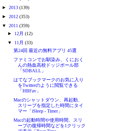
►
2013
(139)
►
2012
(353)
▼
2011
(359)
►
12月
(12)
▼
11月
(33)
第24回 最近の無料アプリ 45選
ファミコンでお馴染み、くにおく
んの熱血高校ドッジボール部
「SDBALL」
はてなブックマークのお気に入り
をTwitterのように閲覧できる
「HBFav」
Macのシャットダウン、再起動、
スリープを指定した時間にタイ
マー「iSleep - Timer」
Macの起動時間や使用時間、スリ
ープの復帰時間などを1クリック