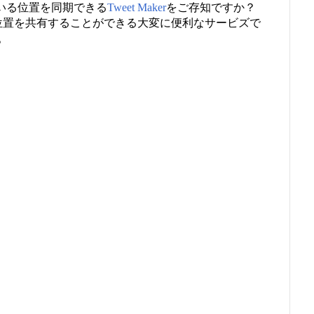
んでいる位置を同期できる
Tweet Maker
をご存知ですか？
で未読位置を共有することができる大変に便利なサービズで
。