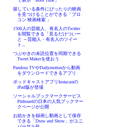
で表示「Boot Time」
探している条件にぴったりの映画
を見つけることができる「プロ
コン 映画検索 」
1500人の芸能人、有名人のTwitter
を閲覧できる「見るだけついー
と ～芸能人・有名人のツイー
ト...
つぶやきの未読位置を同期できる
Tweet Makerを使おう
Pandora TVやDailymotionから動画
をダウンロードできるアプリ
ポッドキャストアプリInstacastの
iPad版が登場
ソーシャルブックマークサービス
Pinboardの日本の人気ブックマー
クページが公開
お絵かきを録画し動画として保存
できる「Draw and Show」がユニ
バーサル化