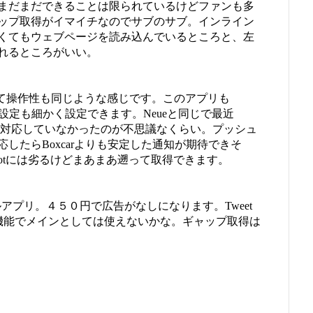
まだまだできることは限られているけどファンも多
ップ取得がイマイチなのでサブのサブ。インライン
くてもウェブページを読み込んでいるところと、左
れるところがいい。
nに似ていて操作性も同じような感じです。このアプリも
富で設定も細かく設定できます。Neueと同じで最近
いままで対応していなかったのが不思議なくらい。プッシュ
対応したらBoxcarよりも安定した通知が期待できそ
eetbotには劣るけどまあまあ遡って取得できます。
バーサルアプリ。４５０円で広告がなしになります。Tweet
い機能でメインとしては使えないかな。ギャップ取得は