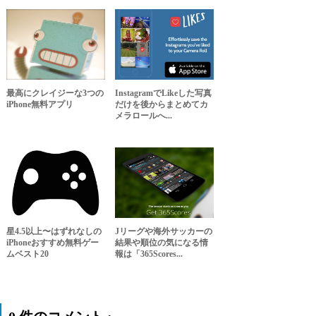
最高にクレイジーな3つの
InstagramでLikeした写真
iPhone無料アプリ
だけを後からまとめてカ
メラロールへ...
星4.5以上〜はずれなしの
Jリーグや海外サッカーの
iPhoneおすすめ無料ゲー
結果や順位の気になる情
ムベスト20
報は「365Scores...