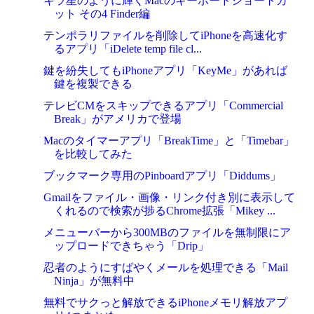
キラ星のように輝くMacのキーボードショートカ
ット その4 Finder編
テンポラリファイルを削除してiPhoneを高速化す
るアプリ「iDelete temp file cl...
鍵を紛失してもiPhoneアプリ「KeyMe」があれば
鍵を複製できる
テレビCMをスキップできるアプリ「Commercial
Break」がアメリカで登場
Macのタイマーアプリ「BreakTime」と「Timebar」
を比較してみた
ブックマーク専用のPinboardアプリ「Diddums」
Gmailをファイル・画像・リンク付き別に表示して
くれるので検索が捗るChrome拡張「Mikey ...
メニューバーから300MBのファイルを無制限にア
ップロードできちゃう「Drip」
忍者のようにすばやくメールを処理できる「Mail
Ninja」が無料中
無料でサクっと解放できるiPhoneメモリ解放アプ