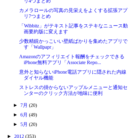
リ4つまとめ
カメラロールの写真の見栄えをよくする拡張アプ
リ7つまとめ
「Wibbitz」がテキスト記事をステキなニュース動
画要約版に変えます
少数精鋭かっこいい壁紙ばかりを集めたアプリで
す「Wallpapr」
Amazonのアフィリエイト報酬をチェックできる
iPhone無料アプリ「Associate Repo...
意外と知らないiPhone電話アプリに隠された内線
ダイヤル機能
ストレスの掛からないアップルメニューと通知セ
ンターのクリック方法が地味に便利
►
7月
(20)
►
6月
(49)
►
5月
(20)
►
2012
(353)