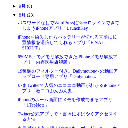
►
9月
(8)
▼
8月
(23)
パスワードなしでWordPressに簡単ログインできて
しまうiPhoneアプリ「LaunchKey」
iPhoneを紛失したらバッテリーが切れる直前に位
置情報を送信してくれるアプリ「FINAL
SHOUT」
650MBまでメモリ解放できたiPhoneメモリ解放ア
プリ「内存医生旗舰版」
19種類のフィルター付き。Dailymotionへの動画ア
ップロード専用アプリ「Dailymotio...
いまTwitterで人気のニコニコ動画がわかるiPhoneア
プリ「激ニコぷんぷん丸」
iPhoneのホーム画面にメモを作成できるアプリ
「1TapNote」
Twitter公式アプリで下書きにすばやくアクセスす
る方法