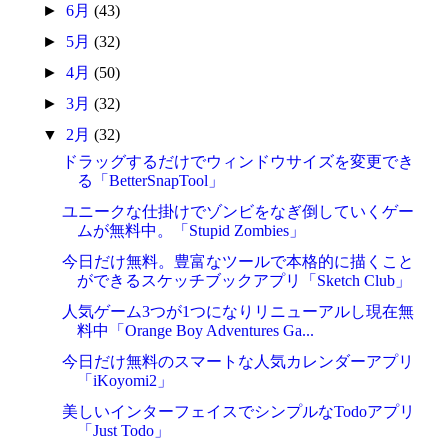
►
6月
(43)
►
5月
(32)
►
4月
(50)
►
3月
(32)
▼
2月
(32)
ドラッグするだけでウィンドウサイズを変更でき
る「BetterSnapTool」
ユニークな仕掛けでゾンビをなぎ倒していくゲー
ムが無料中。「Stupid Zombies」
今日だけ無料。豊富なツールで本格的に描くこと
ができるスケッチブックアプリ「Sketch Club」
人気ゲーム3つが1つになりリニューアルし現在無
料中「Orange Boy Adventures Ga...
今日だけ無料のスマートな人気カレンダーアプリ
「iKoyomi2」
美しいインターフェイスでシンプルなTodoアプリ
「Just Todo」