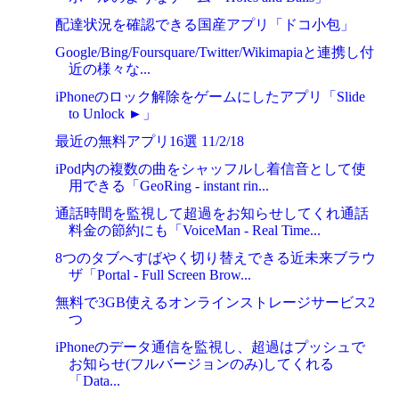
配達状況を確認できる国産アプリ「ドコ小包」
Google/Bing/Foursquare/Twitter/Wikimapiaと連携し付
近の様々な...
iPhoneのロック解除をゲームにしたアプリ「Slide
to Unlock ►」
最近の無料アプリ16選 11/2/18
iPod内の複数の曲をシャッフルし着信音として使
用できる「GeoRing - instant rin...
通話時間を監視して超過をお知らせしてくれ通話
料金の節約にも「VoiceMan - Real Time...
8つのタブへすばやく切り替えできる近未来ブラウ
ザ「Portal - Full Screen Brow...
無料で3GB使えるオンラインストレージサービス2
つ
iPhoneのデータ通信を監視し、超過はプッシュで
お知らせ(フルバージョンのみ)してくれる
「Data...