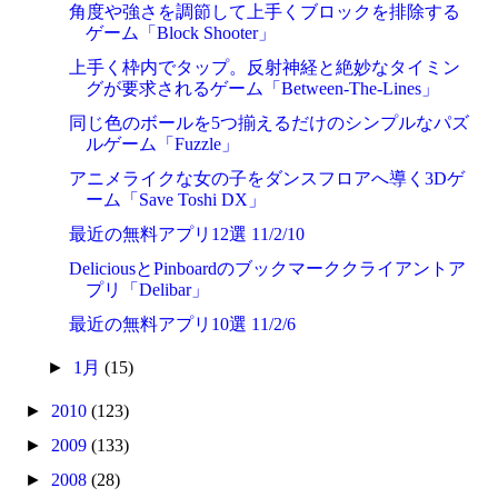
角度や強さを調節して上手くブロックを排除する
ゲーム「Block Shooter」
上手く枠内でタップ。反射神経と絶妙なタイミン
グが要求されるゲーム「Between-The-Lines」
同じ色のボールを5つ揃えるだけのシンプルなパズ
ルゲーム「Fuzzle」
アニメライクな女の子をダンスフロアへ導く3Dゲ
ーム「Save Toshi DX」
最近の無料アプリ12選 11/2/10
DeliciousとPinboardのブックマーククライアントア
プリ「Delibar」
最近の無料アプリ10選 11/2/6
►
1月
(15)
►
2010
(123)
►
2009
(133)
►
2008
(28)