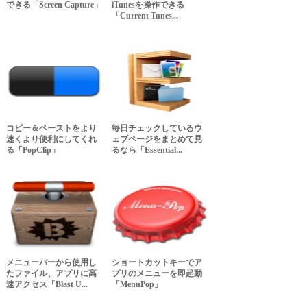
できる「Screen Capture」
iTunesを操作できる
「Current Tunes...
コピー＆ペーストをより
毎日チェックしているウ
速くより便利にしてくれ
ェブページをまとめて見
る「PopClip」
るなら「Essential...
メニューバーから使用し
ショートカットキーでア
たファイル、アプリに高
プリのメニューを即起動
速アクセス「Blast U...
「MenuPop」