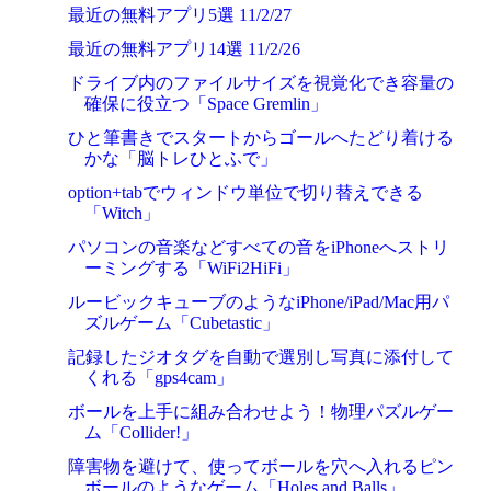
最近の無料アプリ5選 11/2/27
最近の無料アプリ14選 11/2/26
ドライブ内のファイルサイズを視覚化でき容量の
確保に役立つ「Space Gremlin」
ひと筆書きでスタートからゴールへたどり着ける
かな「脳トレひとふで」
option+tabでウィンドウ単位で切り替えできる
「Witch」
パソコンの音楽などすべての音をiPhoneへストリ
ーミングする「WiFi2HiFi」
ルービックキューブのようなiPhone/iPad/Mac用パ
ズルゲーム「Cubetastic」
記録したジオタグを自動で選別し写真に添付して
くれる「gps4cam」
ボールを上手に組み合わせよう！物理パズルゲー
ム「Collider!」
障害物を避けて、使ってボールを穴へ入れるピン
ボールのようなゲーム「Holes and Balls」