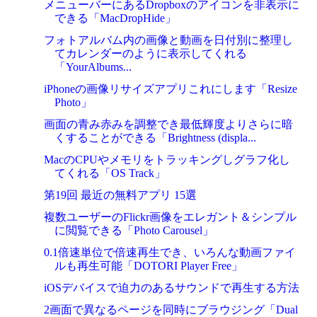
メニューバーにあるDropboxのアイコンを非表示に
できる「MacDropHide」
フォトアルバム内の画像と動画を日付別に整理し
てカレンダーのように表示してくれる
「YourAlbums...
iPhoneの画像リサイズアプリこれにします「Resize
Photo」
画面の青み赤みを調整でき最低輝度よりさらに暗
くすることができる「Brightness (displa...
MacのCPUやメモリをトラッキングしグラフ化し
てくれる「OS Track」
第19回 最近の無料アプリ 15選
複数ユーザーのFlickr画像をエレガント＆シンプル
に閲覧できる「Photo Carousel」
0.1倍速単位で倍速再生でき、いろんな動画ファイ
ルも再生可能「DOTORI Player Free」
iOSデバイスで迫力のあるサウンドで再生する方法
2画面で異なるページを同時にブラウジング「Dual