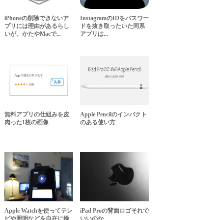
iPhoneの削除できないア
InstagramのIDをパスワー
プリには理由があるらし
ドを抜き取ったいた同系
いが。かたやMacで...
アプリは...
無料アプリの仕組みを皮
Apple Pencilのインパクト
肉った1枚の画像
のある使い方
Apple Watchを使ってテレ
iPad Proの背面ロゴそれで
ビや照明などを自在に操
いいのか