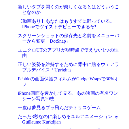
新しいタブを開くのが楽しくなるとはどういうこ
となのか
【動画あり】あなたはもうすでに踊っている。
iPhoneでツイストデビューできるぞ!
スクリーンショットの保存先と名前をメニューバ
ーから変更「DotSnap」
ユニクロUTのアプリが現時点で使えない1つの理
由
正しい姿勢を維持するために背中に貼るウェアラ
ブルデバイス「Upright」
Pebbleの画面保護フィルムがGadgetWrapsで30%オ
フ
iPhone画面を透かして見る、あの映画の有名ワン
シーン写真20枚
一度は夢見るブッ飛んだテトリスゲーム
たった3秒なのに楽しめるユルアニメーション by
Guillaume Kurkdjian