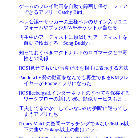
ゲームのプレイ動画を自動で録画し保存、シェア
できるアプリ「Catchy Bird」
ペレ公認〜サッカーの王様ペレのサイン入りユニ
フォームやブラジルW杯チケットが当たる
再生中のアーティストに類似したアーティストを
自動で検出する「Song Buddy」
知っておくべきマクドナルドのロゴマークと中毒
性との関係
[iOS]見せてもいい写真だけを相手に表示する方法
PandoraTV発の動画をなんでも再生できるKMプレ
イヤーがiPhoneアプリになった
[iOS]Icebergsはインターネットのすべてを保存する
ワークフローの新しい形。類似サービスもま...
工夫してるのか、していないのか判断に迷ってし
まうアプリたち
iTunes Matchの疑問〜マッチングできない96kbps以
下の曲や256kbps以上の曲はアッ...