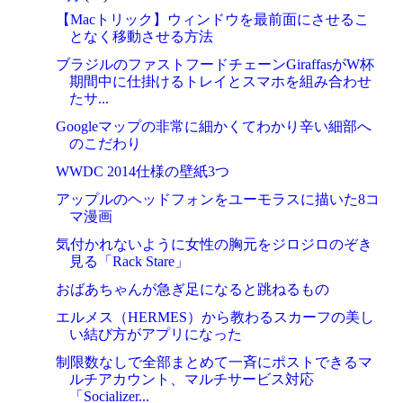
【Macトリック】ウィンドウを最前面にさせるこ
となく移動させる方法
ブラジルのファストフードチェーンGiraffasがW杯
期間中に仕掛けるトレイとスマホを組み合わせ
たサ...
Googleマップの非常に細かくてわかり辛い細部へ
のこだわり
WWDC 2014仕様の壁紙3つ
アップルのヘッドフォンをユーモラスに描いた8コ
マ漫画
気付かれないように女性の胸元をジロジロのぞき
見る「Rack Stare」
おばあちゃんが急ぎ足になると跳ねるもの
エルメス（HERMES）から教わるスカーフの美し
い結び方がアプリになった
制限数なしで全部まとめて一斉にポストできるマ
ルチアカウント、マルチサービス対応
「Socializer...