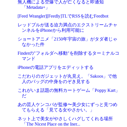
無人機による空爆で人が亡くなると即通知
「Metadata+」
[Feed Wrangler][Feedly]TLでRSSを読むFeedbot
レッドブルが送る迫力満点のエクストリームチャ
ンネルをiPhoneから利用可能に
ショートアニメ「2150年宇宙の旅」がタダ者じゃ
なかった件
Finderの"フォルダへ移動"を削除するターミナルコ
マンド
iPhoneの電話アプリをエディットする
こだわりのガジェットが丸見え。「Sakoos」で他
人のバッグの中身をのぞき見する
これがいま話題の無料カートゲーム「Poppy Kart」
だ
あの芸人ケンコバが監修〜美少女にずっと見つめ
てもらえる「見てる女やさかい。」
ネット上で美女がやさしくハグしてくれる場所
「The Nicest Place on the Iner...