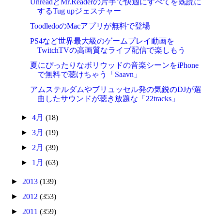
UnreadとMr.Readerの片手で快適にすべてを既読に
するTug upジェスチャー
ToodledoのMacアプリが無料で登場
PS4など世界最大級のゲームプレイ動画を
TwitchTVの高画質なライブ配信で楽しもう
夏にぴったりなボリウッドの音楽シーンをiPhone
で無料で聴けちゃう「Saavn」
アムステルダムやブリュッセル発の気鋭のDJが選
曲したサウンドが聴き放題な「22tracks」
►
4月
(18)
►
3月
(19)
►
2月
(39)
►
1月
(63)
►
2013
(139)
►
2012
(353)
►
2011
(359)