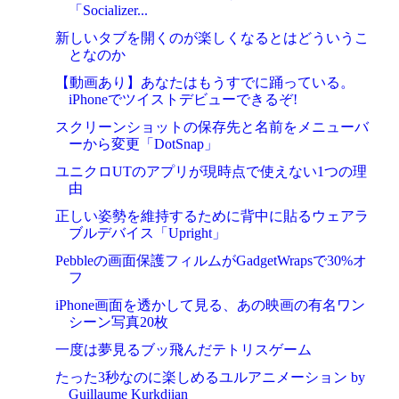
「Socializer...
新しいタブを開くのが楽しくなるとはどういうこ
となのか
【動画あり】あなたはもうすでに踊っている。
iPhoneでツイストデビューできるぞ!
スクリーンショットの保存先と名前をメニューバ
ーから変更「DotSnap」
ユニクロUTのアプリが現時点で使えない1つの理
由
正しい姿勢を維持するために背中に貼るウェアラ
ブルデバイス「Upright」
Pebbleの画面保護フィルムがGadgetWrapsで30%オ
フ
iPhone画面を透かして見る、あの映画の有名ワン
シーン写真20枚
一度は夢見るブッ飛んだテトリスゲーム
たった3秒なのに楽しめるユルアニメーション by
Guillaume Kurkdjian