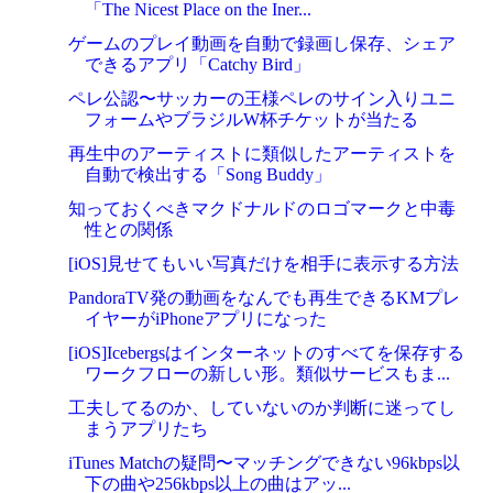
「The Nicest Place on the Iner...
ゲームのプレイ動画を自動で録画し保存、シェア
できるアプリ「Catchy Bird」
ペレ公認〜サッカーの王様ペレのサイン入りユニ
フォームやブラジルW杯チケットが当たる
再生中のアーティストに類似したアーティストを
自動で検出する「Song Buddy」
知っておくべきマクドナルドのロゴマークと中毒
性との関係
[iOS]見せてもいい写真だけを相手に表示する方法
PandoraTV発の動画をなんでも再生できるKMプレ
イヤーがiPhoneアプリになった
[iOS]Icebergsはインターネットのすべてを保存する
ワークフローの新しい形。類似サービスもま...
工夫してるのか、していないのか判断に迷ってし
まうアプリたち
iTunes Matchの疑問〜マッチングできない96kbps以
下の曲や256kbps以上の曲はアッ...