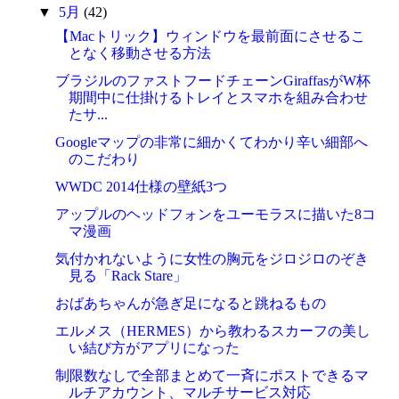
▼
5月
(42)
【Macトリック】ウィンドウを最前面にさせるこ
となく移動させる方法
ブラジルのファストフードチェーンGiraffasがW杯
期間中に仕掛けるトレイとスマホを組み合わせ
たサ...
Googleマップの非常に細かくてわかり辛い細部へ
のこだわり
WWDC 2014仕様の壁紙3つ
アップルのヘッドフォンをユーモラスに描いた8コ
マ漫画
気付かれないように女性の胸元をジロジロのぞき
見る「Rack Stare」
おばあちゃんが急ぎ足になると跳ねるもの
エルメス（HERMES）から教わるスカーフの美し
い結び方がアプリになった
制限数なしで全部まとめて一斉にポストできるマ
ルチアカウント、マルチサービス対応