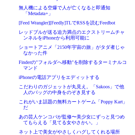
無人機による空爆で人が亡くなると即通知
「Metadata+」
[Feed Wrangler][Feedly]TLでRSSを読むFeedbot
レッドブルが送る迫力満点のエクストリームチャ
ンネルをiPhoneから利用可能に
ショートアニメ「2150年宇宙の旅」がタダ者じゃ
なかった件
Finderの"フォルダへ移動"を削除するターミナルコ
マンド
iPhoneの電話アプリをエディットする
こだわりのガジェットが丸見え。「Sakoos」で他
人のバッグの中身をのぞき見する
これがいま話題の無料カートゲーム「Poppy Kart」
だ
あの芸人ケンコバが監修〜美少女にずっと見つめ
てもらえる「見てる女やさかい。」
ネット上で美女がやさしくハグしてくれる場所