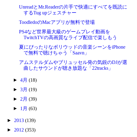
UnreadとMr.Readerの片手で快適にすべてを既読に
するTug upジェスチャー
ToodledoのMacアプリが無料で登場
PS4など世界最大級のゲームプレイ動画を
TwitchTVの高画質なライブ配信で楽しもう
夏にぴったりなボリウッドの音楽シーンをiPhone
で無料で聴けちゃう「Saavn」
アムステルダムやブリュッセル発の気鋭のDJが選
曲したサウンドが聴き放題な「22tracks」
►
4月
(18)
►
3月
(19)
►
2月
(39)
►
1月
(63)
►
2013
(139)
►
2012
(353)