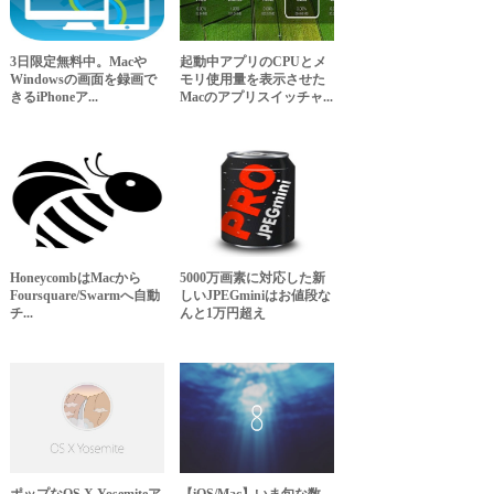
3日限定無料中。Macや
起動中アプリのCPUとメ
Windowsの画面を録画で
モリ使用量を表示させた
きるiPhoneア...
Macのアプリスイッチャ...
HoneycombはMacから
5000万画素に対応した新
Foursquare/Swarmへ自動
しいJPEGminiはお値段な
チ...
んと1万円超え