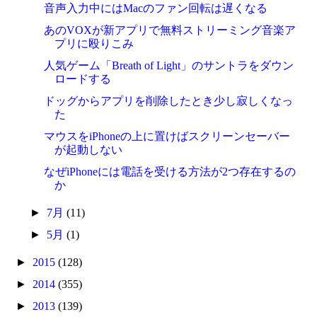
音声入力中にはMacのファン回転は遅くなる
あのVOXが新アプリで無料ストリーミング音楽ア
プリに殴りこみ
人気ゲーム「Breath of Light」のサントラをダウン
ロードする
ドッグからアプリを削除したとき少し寂しくなっ
た
マウスをiPhoneの上に置けばスクリーンセーバー
が起動しない
なぜiPhoneには電話を受ける方法が2つ存在するの
か
►
7月
(11)
►
5月
(1)
►
2015
(128)
►
2014
(355)
►
2013
(139)