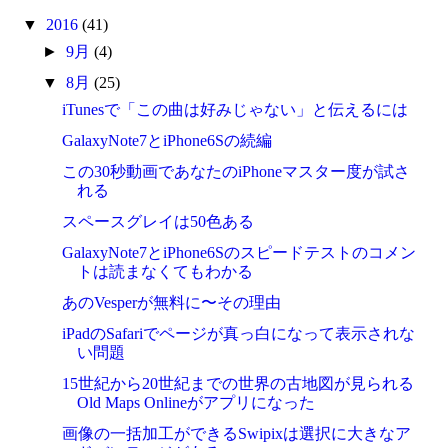
▼
2016
(41)
►
9月
(4)
▼
8月
(25)
iTunesで「この曲は好みじゃない」と伝えるには
GalaxyNote7とiPhone6Sの続編
この30秒動画であなたのiPhoneマスター度が試さ
れる
スペースグレイは50色ある
GalaxyNote7とiPhone6Sのスピードテストのコメン
トは読まなくてもわかる
あのVesperが無料に〜その理由
iPadのSafariでページが真っ白になって表示されな
い問題
15世紀から20世紀までの世界の古地図が見られる
Old Maps Onlineがアプリになった
画像の一括加工ができるSwipixは選択に大きなア