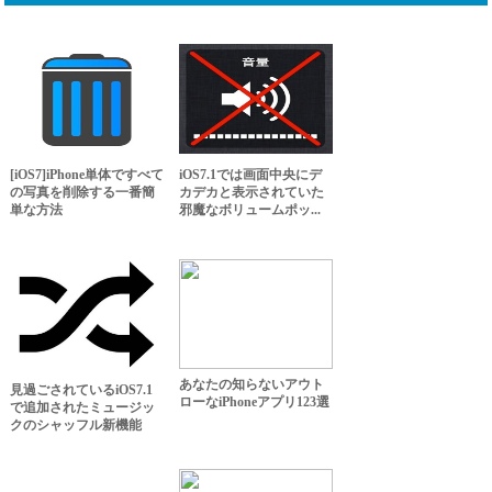
[iOS7]iPhone単体ですべて
iOS7.1では画面中央にデ
の写真を削除する一番簡
カデカと表示されていた
単な方法
邪魔なボリュームポッ...
あなたの知らないアウト
見過ごされているiOS7.1
ローなiPhoneアプリ123選
で追加されたミュージッ
クのシャッフル新機能