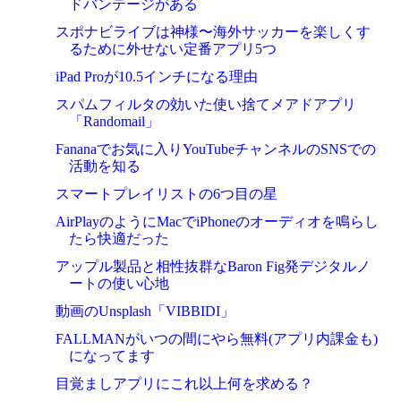
ドバンテージがある
スポナビライブは神様〜海外サッカーを楽しくす
るために外せない定番アプリ5つ
iPad Proが10.5インチになる理由
スパムフィルタの効いた使い捨てメアドアプリ
「Randomail」
Fananaでお気に入りYouTubeチャンネルのSNSでの
活動を知る
スマートプレイリストの6つ目の星
AirPlayのようにMacでiPhoneのオーディオを鳴らし
たら快適だった
アップル製品と相性抜群なBaron Fig発デジタルノ
ートの使い心地
動画のUnsplash「VIBBIDI」
FALLMANがいつの間にやら無料(アプリ内課金も)
になってます
目覚ましアプリにこれ以上何を求める？