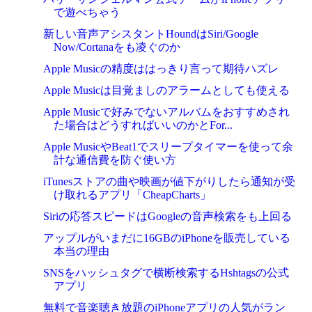
で遊べちゃう
新しい音声アシスタントHoundはSiri/Google
Now/Cortanaをも凌ぐのか
Apple Musicの精度ははっきり言って期待ハズレ
Apple Musicは目覚ましのアラームとしても使える
Apple Musicで好みでないアルバムをおすすめされ
た場合はどうすればいいのかとFor...
Apple MusicやBeat1でスリープタイマーを使って余
計な通信費を防ぐ使い方
iTunesストアの曲や映画が値下がりしたら通知が受
け取れるアプリ「CheapCharts」
Siriの応答スピードはGoogleの音声検索をも上回る
アップルがいまだに16GBのiPhoneを販売している
本当の理由
SNSをハッシュタグで横断検索するHshtagsの公式
アプリ
無料で音楽聴き放題のiPhoneアプリの人気がラン