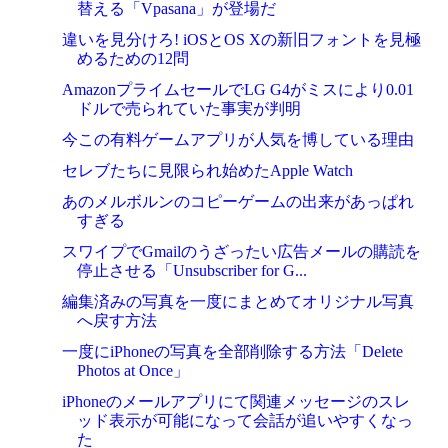
替える「Vpasana」が登場だ
違いを見分けろ! iOSとOS Xの新旧フォントを見極
めるための12問
AmazonプライムセールでLG G4がミスにより0.01
ドルで売られていた事実が判明
今この有料ゲームアプリが人気を博している理由
セレブたちに見限られ始めたApple Watch
あのメルボルンのコピーゲームの出来があっぱれ
すぎる
スワイプでGmailのうざったい広告メールの購読を
停止させる「Unsubscriber for G...
編集済みの写真を一度にまとめてオリジナル写真
へ戻す方法
一度にiPhoneの写真を全部削除する方法「Delete
Photos at Once」
iPhoneのメールアプリにて関連メッセージのスレ
ッド表示が可能になって会話が追いやすくなっ
た