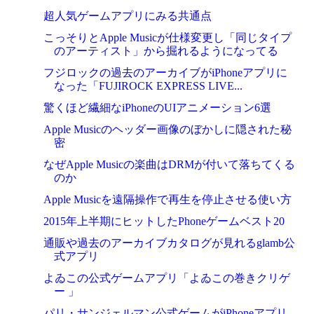
超人気ゲームアプリにみる共通点
こっそりとApple Musicが仕様変更し「同じタイプ
のアーティスト」から掘れるようになってる
フジロックの過去のアーカイブがiPhoneアプリに
なった「FUJIROCK EXPRESS LIVE...
驚くほど繊細なiPhoneのUIアニメーション6選
Apple Musicのヘッダー画像のぼかしに隠された秘
密
なぜApple Musicの楽曲はDRMが付いて落ちてくる
のか
Apple Musicを遠隔操作で再生を停止させる使い方
2015年上半期にヒットしたPhoneゲームベスト20
通販や過去のアーカイブカタログが見れるglamb公
式アプリ
よゐこの公式ゲームアプリ「よゐこの巻きクリゲ
ー 」
パリ・サンジェルマン公式ゲームがiPhoneアプリ