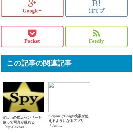
B!
Google+
はてブ
Pocket
Feedly
この記事の関連記事
SleipnirでGoogle検索が使
iPhoneの接近センサーを
えるようになるアプリ
使って写真が撮れる
「Just ...
「SpyCelebrit...