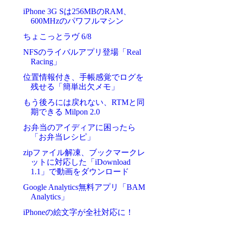
iPhone 3G Sは256MBのRAM、
600MHzのパワフルマシン
ちょこっとラヴ 6/8
NFSのライバルアプリ登場「Real
Racing」
位置情報付き、手帳感覚でログを
残せる「簡単出欠メモ」
もう後ろには戻れない、RTMと同
期できる Milpon 2.0
お弁当のアイディアに困ったら
「お弁当レシピ」
zipファイル解凍、ブックマークレ
ットに対応した「iDownload
1.1」で動画をダウンロード
Google Analytics無料アプリ「BAM
Analytics」
iPhoneの絵文字が全社対応に！