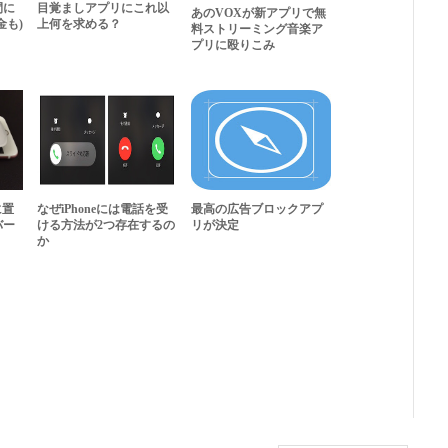
間に
目覚ましアプリにこれ以
あのVOXが新アプリで無
金も)
上何を求める？
料ストリーミング音楽ア
プリに殴りこみ
に置
なぜiPhoneには電話を受
最高の広告ブロックアプ
バー
ける方法が2つ存在するの
リが決定
か