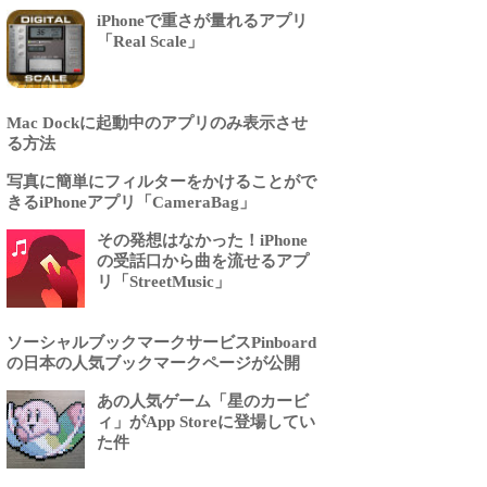
iPhoneで重さが量れるアプリ
「Real Scale」
Mac Dockに起動中のアプリのみ表示させ
る方法
写真に簡単にフィルターをかけることがで
きるiPhoneアプリ「CameraBag」
その発想はなかった！iPhone
の受話口から曲を流せるアプ
リ「StreetMusic」
ソーシャルブックマークサービスPinboard
の日本の人気ブックマークページが公開
あの人気ゲーム「星のカービ
ィ」がApp Storeに登場してい
た件