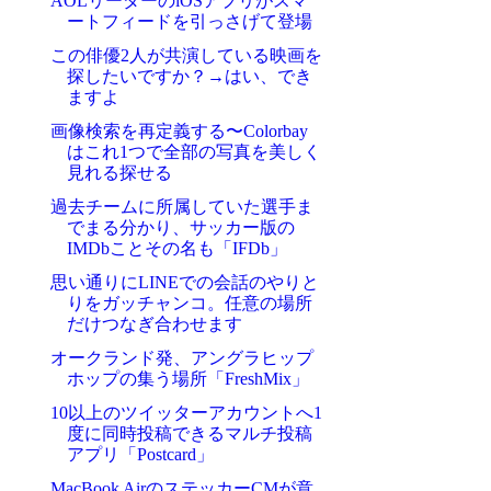
AOLリーダーのiOSアプリがスマ
ートフィードを引っさげて登場
この俳優2人が共演している映画を
探したいですか？→はい、でき
ますよ
画像検索を再定義する〜Colorbay
はこれ1つで全部の写真を美しく
見れる探せる
過去チームに所属していた選手ま
でまる分かり、サッカー版の
IMDbことその名も「IFDb」
思い通りにLINEでの会話のやりと
りをガッチャンコ。任意の場所
だけつなぎ合わせます
オークランド発、アングラヒップ
ホップの集う場所「FreshMix」
10以上のツイッターアカウントへ1
度に同時投稿できるマルチ投稿
アプリ「Postcard」
MacBook AirのステッカーCMが意