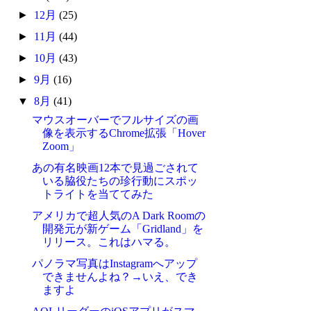
►
12月
(25)
►
11月
(44)
►
10月
(43)
►
9月
(16)
▼
8月
(41)
マウスオーバーでフルサイズの画
像を表示するChrome拡張「Hover
Zoom」
あの有名映画12本で見過ごされて
いる脇役たちの珍行動にスポッ
トライトを当ててみた
アメリカで超人気のA Dark Roomの
開発元が新ゲーム「Gridland」を
リリース。これはハマる。
パノラマ写真はInstagramへアップ
できませんよね？→いえ、でき
ますよ