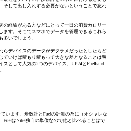
、そして出し入れする必要がないということで忘れ
病の経験がある方などにとって一日の消費カロリー
します。そこでスマホでデータを管理できるこれら
も多いでしょう。
れらデバイスのデータがデタラメだったとしたらど
生じていけば積もり積もって大きな差となることは明
して人気の2つのデバイス、UP24とFuelband
。
手に付けています。歩数計とFuelの計測の為に（オシャレな
uelはNike独自の単位なので他と比べることはで