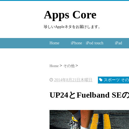
Apps Core
珍しいAppleネタをお届けします。
Home
iPhone · iPod touch
iPad
Home
その他
2014年8月21日木曜日
スポーツ そ
UP24とFuelband