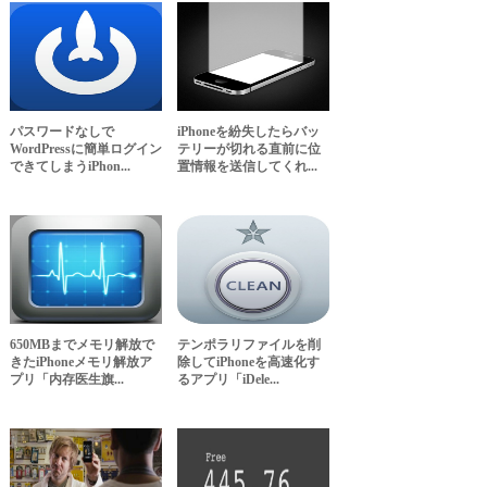
パスワードなしで
iPhoneを紛失したらバッ
WordPressに簡単ログイン
テリーが切れる直前に位
できてしまうiPhon...
置情報を送信してくれ...
650MBまでメモリ解放で
テンポラリファイルを削
きたiPhoneメモリ解放ア
除してiPhoneを高速化す
プリ「内存医生旗...
るアプリ「iDele...