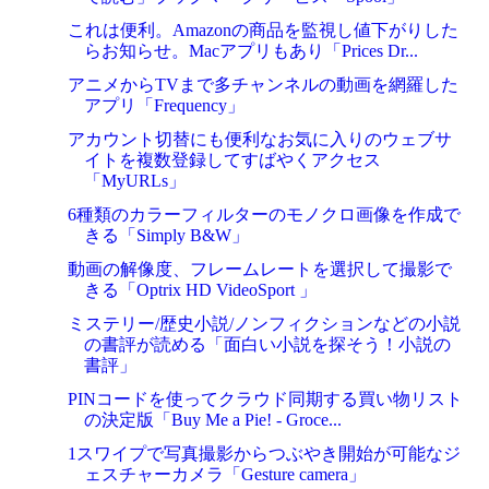
これは便利。Amazonの商品を監視し値下がりした
らお知らせ。Macアプリもあり「Prices Dr...
アニメからTVまで多チャンネルの動画を網羅した
アプリ「Frequency」
アカウント切替にも便利なお気に入りのウェブサ
イトを複数登録してすばやくアクセス
「MyURLs」
6種類のカラーフィルターのモノクロ画像を作成で
きる「Simply B&W」
動画の解像度、フレームレートを選択して撮影で
きる「Optrix HD VideoSport 」
ミステリー/歴史小説/ノンフィクションなどの小説
の書評が読める「面白い小説を探そう！小説の
書評」
PINコードを使ってクラウド同期する買い物リスト
の決定版「Buy Me a Pie! - Groce...
1スワイプで写真撮影からつぶやき開始が可能なジ
ェスチャーカメラ「Gesture camera」