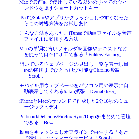
Macで最前面で使用している以外のすべてのウィ
ンドウを隠すショートカットキー
iPadでSafariやアプリがクラッシュしやすくなった
らこの対処方法をお試しあれ
こんな方法もあった。iTunesで動画ファイルを音声
ファイルに変換する方法
Macの単調な青いフォルダを画像やテキストなど
を使って自在に加工できる「Folders Factory」
開いているウェブページの見出し一覧を表示し目
的の箇所までひとっ飛び可能なChrome拡張
「Scrol...
モバイル用ウェブページをパソコン用の表示に自
動表示してくれるSafari拡張「Demobilizer」
iPhoneとMacのサウンドで作成した2分18秒のミュ
ージックビデオ
Pinboard/Delicious/Firefox Sync/Diigoをまとめて管理
できる「Bo...
動画をキャッシュしオフラインで再生する「あと
で読む」ブックマークサービス「Spool」