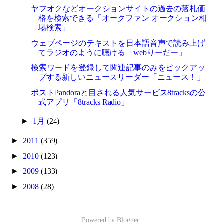
ヤフオクなどオークションサイトの過去の落札価
格を検索できる「オークファン オークション相
場検索」
ウェブページのテキストを日本語音声で読み上げ
てラジオのように聴ける「webりーだー」
検索ワードを登録して関連記事のみをピックアッ
プする新しいニュースリーダー「ニュース！」
ポストPandoraと目される人気サービス8tracksの公
式アプリ「8tracks Radio」
►
1月
(24)
►
2011
(359)
►
2010
(123)
►
2009
(133)
►
2008
(28)
Powered by
Blogger
.