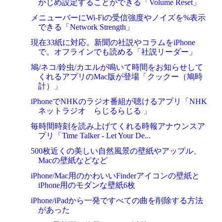
かじめ設定することができる「Volume Reset」
メニューバーにWi-Fiの受信強度やノイズを%表示
できる「Network Strength」
現在33紙に対応。新聞の社説やコラムをiPhone
で。オフラインでも読める「社説リーダー」
鳩/ネコ/鈴虫/カエルが鳴いて時間をお知らせして
くれるアプリのMac版が登場「クックー（鳩時
計）」
iPhoneでNHKのラジオ番組が聴けるアプリ「NHK
ネットラジオ らじるらじる 」
毎時間時刻を読み上げてくれる時報アナウンスア
プリ「Time Talker - Let Your De...
500枚近くの美しい自然風景の壁紙やアップル、
Macの壁紙などなど
iPhone/Mac用のかわいいFinderアイコンの壁紙と
iPhone用のモダンな壁紙6枚
iPhone/iPadから一発ですべての曲を削除する方法
があった