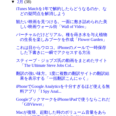
▼
2月
(38)
iTunes Matchを1年で解約したらどうなるのか、な
どの疑問点を解消しよう
観たい映画を見つける。一面に敷き詰められた美
しい映画ウォール街「Wall of Video」
バーチャルだけどリアル。種を蒔き水を与え植物
の生長を楽しみブーケを作成「Flower Garden」
これは目からウロコ。iPhoneのメールで一時保存
した下書きに一瞬でアクセスする方法
スティーブ・ジョブズ氏の動画をまとめたサイト
「The Ultimate Steve Jobs Col...
翻訳の強い味方。1度に複数の翻訳サイトの翻訳結
果を表示する「一括翻訳こんにゃく」
iPhoneでGoogle Analyticsを十分すぎるほど使える無
料アプリ「I Spy Anal...
GoogleブックマークをiPhone/iPadで使うならこれだ
「GBViewer」
Macが復帰、起動した時のボリューム音量をあら