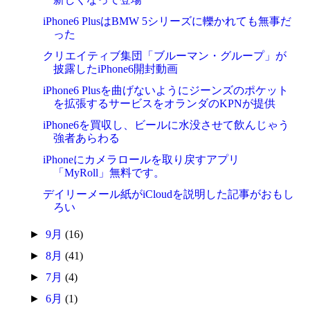
iPhone6 PlusはBMW 5シリーズに轢かれても無事だ
った
クリエイティブ集団「ブルーマン・グループ」が
披露したiPhone6開封動画
iPhone6 Plusを曲げないようにジーンズのポケット
を拡張するサービスをオランダのKPNが提供
iPhone6を買収し、ビールに水没させて飲んじゃう
強者あらわる
iPhoneにカメラロールを取り戻すアプリ
「MyRoll」無料です。
デイリーメール紙がiCloudを説明した記事がおもし
ろい
►
9月
(16)
►
8月
(41)
►
7月
(4)
►
6月
(1)