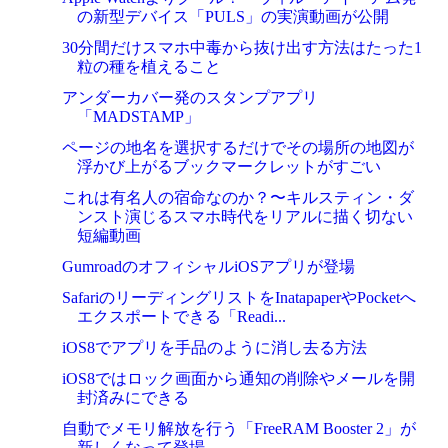
の新型デバイス「PULS」の実演動画が公開
30分間だけスマホ中毒から抜け出す方法はたった1
粒の種を植えること
アンダーカバー発のスタンプアプリ
「MADSTAMP」
ページの地名を選択するだけでその場所の地図が
浮かび上がるブックマークレットがすごい
これは有名人の宿命なのか？〜キルスティン・ダ
ンスト演じるスマホ時代をリアルに描く切ない
短編動画
GumroadのオフィシャルiOSアプリが登場
SafariのリーディングリストをInatapaperやPocketへ
エクスポートできる「Readi...
iOS8でアプリを手品のように消し去る方法
iOS8ではロック画面から通知の削除やメールを開
封済みにできる
自動でメモリ解放を行う「FreeRAM Booster 2」が
新しくなって登場