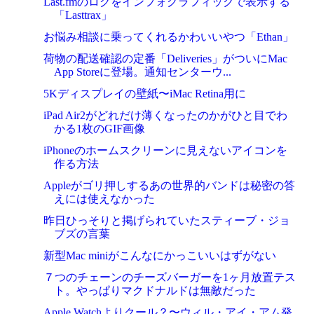
Last.fmのログをインフォグラフィックで表示する
「Lasttrax」
お悩み相談に乗ってくれるかわいいやつ「Ethan」
荷物の配送確認の定番「Deliveries」がついにMac
App Storeに登場。通知センターウ...
5Kディスプレイの壁紙〜iMac Retina用に
iPad Air2がどれだけ薄くなったのかがひと目でわ
かる1枚のGIF画像
iPhoneのホームスクリーンに見えないアイコンを
作る方法
Appleがゴリ押しするあの世界的バンドは秘密の答
えには使えなかった
昨日ひっそりと掲げられていたスティーブ・ジョ
ブズの言葉
新型Mac miniがこんなにかっこいいはずがない
７つのチェーンのチーズバーガーを1ヶ月放置テス
ト。やっぱりマクドナルドは無敵だった
Apple Watchよりクール？〜ウィル・アイ・アム発