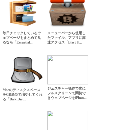
毎日チェックしているウ
メニューバーから使用し
ェブページをまとめて見
たファイル、アプリに高
るなら「Essential...
速アクセス「Blast U...
ジェスチャー操作で常に
Macのディスクスペース
フルスクリーンで閲覧で
をGB単位で増やしてくれ
きウェブページをiPhon...
る「Disk Diet...