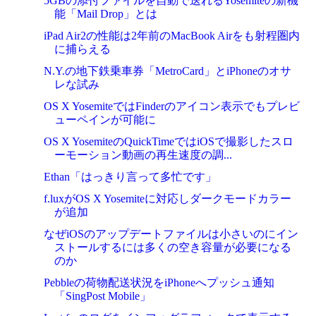
5GBの添付ファイルを自動で送れるYosemiteの新機
能「Mail Drop」とは
iPad Air2の性能は2年前のMacBook Airをも射程圏内
に捕らえる
N.Y.の地下鉄乗車券「MetroCard」とiPhoneのオサ
レな試み
OS X YosemiteではFinderのアイコン表示でもプレビ
ューペインが可能に
OS X YosemiteのQuickTimeではiOSで撮影したスロ
ーモーション動画の再生速度の調...
Ethan「はっきり言って多忙です」
f.luxがOS X Yosemiteに対応しダークモードカラー
が追加
なぜiOSのアップデートファイルは小さいのにイン
ストールするには多くの空き容量が必要になる
のか
Pebbleの荷物配送状況をiPhoneへプッシュ通知
「SingPost Mobile」