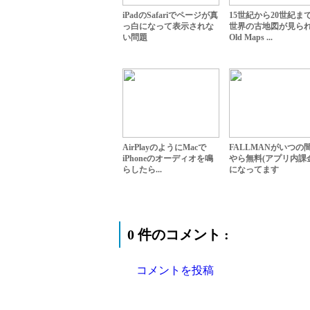
iPadのSafariでページが真
15世紀から20世紀まて
っ白になって表示されな
世界の古地図が見ら
い問題
Old Maps ...
AirPlayのようにMacで
FALLMANがいつの
iPhoneのオーディオを鳴
やら無料(アプリ内課
らしたら...
になってます
0 件のコメント :
コメントを投稿