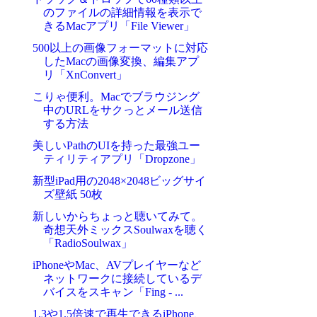
のファイルの詳細情報を表示で
きるMacアプリ「File Viewer」
500以上の画像フォーマットに対応
したMacの画像変換、編集アプ
リ「XnConvert」
こりゃ便利。Macでブラウジング
中のURLをサクっとメール送信
する方法
美しいPathのUIを持った最強ユー
ティリティアプリ「Dropzone」
新型iPad用の2048×2048ビッグサイ
ズ壁紙 50枚
新しいからちょっと聴いてみて。
奇想天外ミックスSoulwaxを聴く
「RadioSoulwax」
iPhoneやMac、AVプレイヤーなど
ネットワークに接続しているデ
バイスをスキャン「Fing - ...
1.3や1.5倍速で再生できるiPhone、