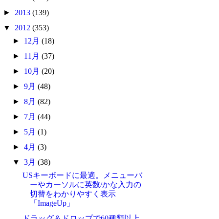
►
2013
(139)
▼
2012
(353)
►
12月
(18)
►
11月
(37)
►
10月
(20)
►
9月
(48)
►
8月
(82)
►
7月
(44)
►
5月
(1)
►
4月
(3)
▼
3月
(38)
USキーボードに最適。メニューバ
ーやカーソルに英数/かな入力の
切替をわかりやすく表示
「ImageUp」
ドラッグ＆ドロップで60種類以上