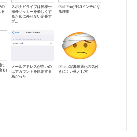
゙の
スポナビライブは神様〜
iPad Proが10.5インチにな
れる
海外サッカーを楽しくす
る理由
るために外せない定番ア
プ...
間に
メールアドレスが赤いの
iPhone写真最適化の気付
金も)
はアカウントを区別する
きにくい落とし穴
為だった