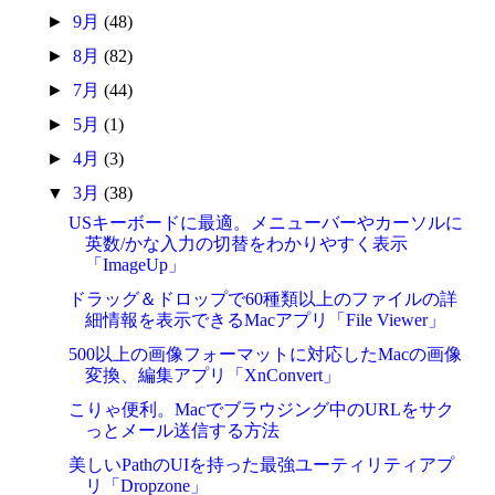
►
9月
(48)
►
8月
(82)
►
7月
(44)
►
5月
(1)
►
4月
(3)
▼
3月
(38)
USキーボードに最適。メニューバーやカーソルに
英数/かな入力の切替をわかりやすく表示
「ImageUp」
ドラッグ＆ドロップで60種類以上のファイルの詳
細情報を表示できるMacアプリ「File Viewer」
500以上の画像フォーマットに対応したMacの画像
変換、編集アプリ「XnConvert」
こりゃ便利。Macでブラウジング中のURLをサク
っとメール送信する方法
美しいPathのUIを持った最強ユーティリティアプ
リ「Dropzone」