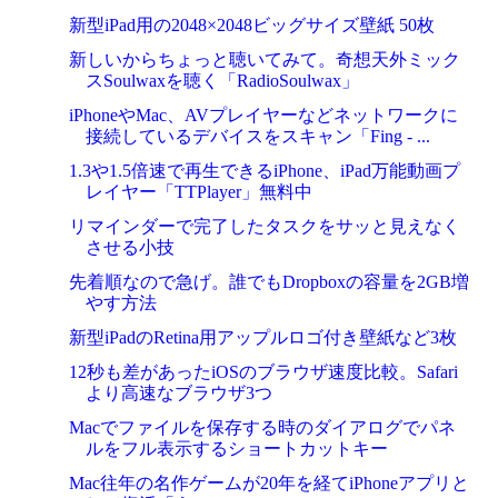
新型iPad用の2048×2048ビッグサイズ壁紙 50枚
新しいからちょっと聴いてみて。奇想天外ミック
スSoulwaxを聴く「RadioSoulwax」
iPhoneやMac、AVプレイヤーなどネットワークに
接続しているデバイスをスキャン「Fing - ...
1.3や1.5倍速で再生できるiPhone、iPad万能動画プ
レイヤー「TTPlayer」無料中
リマインダーで完了したタスクをサッと見えなく
させる小技
先着順なので急げ。誰でもDropboxの容量を2GB増
やす方法
新型iPadのRetina用アップルロゴ付き壁紙など3枚
12秒も差があったiOSのブラウザ速度比較。Safari
より高速なブラウザ3つ
Macでファイルを保存する時のダイアログでパネ
ルをフル表示するショートカットキー
Mac往年の名作ゲームが20年を経てiPhoneアプリと