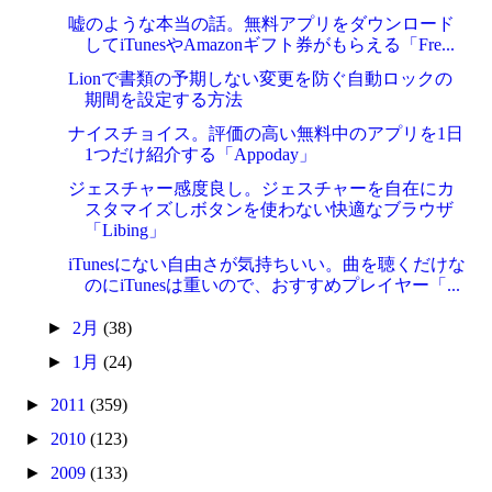
嘘のような本当の話。無料アプリをダウンロード
してiTunesやAmazonギフト券がもらえる「Fre...
Lionで書類の予期しない変更を防ぐ自動ロックの
期間を設定する方法
ナイスチョイス。評価の高い無料中のアプリを1日
1つだけ紹介する「Appoday」
ジェスチャー感度良し。ジェスチャーを自在にカ
スタマイズしボタンを使わない快適なブラウザ
「Libing」
iTunesにない自由さが気持ちいい。曲を聴くだけな
のにiTunesは重いので、おすすめプレイヤー「...
►
2月
(38)
►
1月
(24)
►
2011
(359)
►
2010
(123)
►
2009
(133)