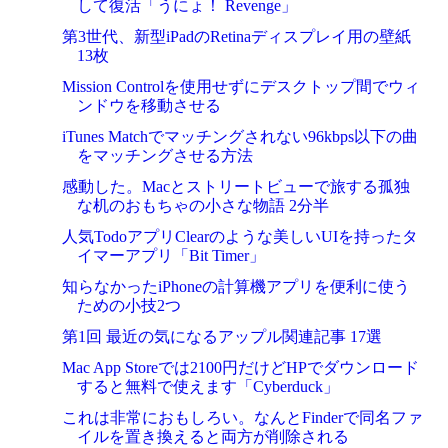
して復活「うにょ！ Revenge」
第3世代、新型iPadのRetinaディスプレイ用の壁紙
13枚
Mission Controlを使用せずにデスクトップ間でウィ
ンドウを移動させる
iTunes Matchでマッチングされない96kbps以下の曲
をマッチングさせる方法
感動した。Macとストリートビューで旅する孤独
な机のおもちゃの小さな物語 2分半
人気TodoアプリClearのような美しいUIを持ったタ
イマーアプリ「Bit Timer」
知らなかったiPhoneの計算機アプリを便利に使う
ための小技2つ
第1回 最近の気になるアップル関連記事 17選
Mac App Storeでは2100円だけどHPでダウンロード
すると無料で使えます「Cyberduck」
これは非常におもしろい。なんとFinderで同名ファ
イルを置き換えると両方が削除される