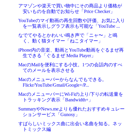
アマゾンや楽天で買い物中にその商品より価格が
安いものを自動でお知らせ「Price Checker」
YouTubeのマイ動画の再生回数や評価、お気に入り
を一覧表示しグラフ表示も可能な「YouTube ...
なでてやるとかわいい鳴き声で「ニャ〜」と鳴
く、動く猫タイマー「ねこタイマー」
iPhone内の音楽、動画とYouTube動画をぐるまぜ再
生できる「ぐるまぜ Media Player」
MacのMailを便利にする小技。1つの会話内のすべ
てのメールを表示させる
Macのメニューバーからなんでもできる。
Flickr/YouTube/Gmail/Google+/P...
MacのメニューバーにWi-Fiの上り/下りの転送量を
トラッキング表示「Bandwidth+」
SummaryやNews.meよりも優れたおすすめキュレー
ションサービス「Gunosy」
すばらしいミックス曲に出会い名曲を知る。ネッ
トミックス編