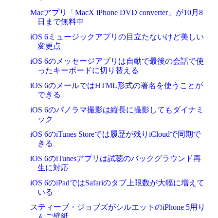
Macアプリ「MacX iPhone DVD converter」が10月8
日まで無料中
iOS 6ミュージックアプリの目立たないけど美しい
変更点
iOS 6のメッセージアプリは自動で最後の会話で使
ったキーボードに切り替える
iOS 6のメールではHTML形式の署名を使うことが
できる
iOS 6のパノラマ撮影は縦長に撮影してもダイナミ
ック
iOS 6のiTunes Storeでは履歴が残りiCloudで同期で
きる
iOS 6のiTunesアプリは試聴のバックグラウンド再
生に対応
iOS 6のiPadではSafariのタブ上限数が大幅に増えて
いる
スティーブ・ジョブズがシルエットのiPhone 5用り
んご壁紙