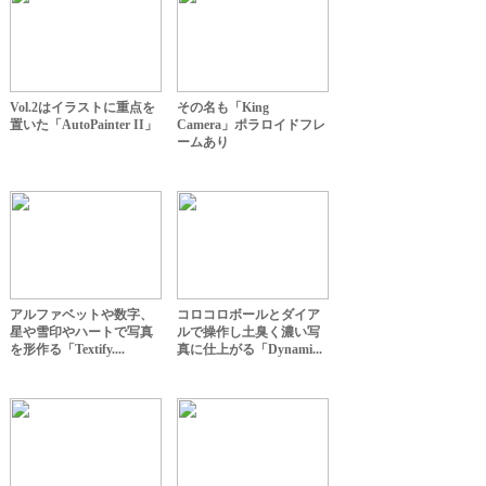
Vol.2はイラストに重点を
その名も「King
置いた「AutoPainter II」
Camera」ポラロイドフレ
ームあり
アルファベットや数字、
コロコロボールとダイア
星や雪印やハートで写真
ルで操作し土臭く濃い写
を形作る「Textify....
真に仕上がる「Dynami...