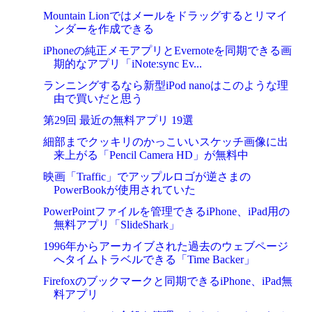
Mountain Lionではメールをドラッグするとリマイ
ンダーを作成できる
iPhoneの純正メモアプリとEvernoteを同期できる画
期的なアプリ「iNote:sync Ev...
ランニングするなら新型iPod nanoはこのような理
由で買いだと思う
第29回 最近の無料アプリ 19選
細部までクッキリのかっこいいスケッチ画像に出
来上がる「Pencil Camera HD」が無料中
映画「Traffic」でアップルロゴが逆さまの
PowerBookが使用されていた
PowerPointファイルを管理できるiPhone、iPad用の
無料アプリ「SlideShark」
1996年からアーカイブされた過去のウェブページ
へタイムトラベルできる「Time Backer」
Firefoxのブックマークと同期できるiPhone、iPad無
料アプリ