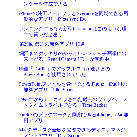
ンダーを作成できる
iPhoneの純正メモアプリとEvernoteを同期できる画
期的なアプリ「iNote:sync Ev...
ランニングするなら新型iPod nanoはこのような理
由で買いだと思う
第29回 最近の無料アプリ 19選
細部までクッキリのかっこいいスケッチ画像に出
来上がる「Pencil Camera HD」が無料中
映画「Traffic」でアップルロゴが逆さまの
PowerBookが使用されていた
PowerPointファイルを管理できるiPhone、iPad用の
無料アプリ「SlideShark」
1996年からアーカイブされた過去のウェブページ
へタイムトラベルできる「Time Backer」
Firefoxのブックマークと同期できるiPhone、iPad無
料アプリ
Macのディスク全般を管理できるディスクマネジ
メントアプリ「Disk Scope」