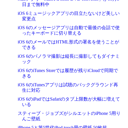
日まで無料中
iOS 6ミュージックアプリの目立たないけど美しい
変更点
iOS 6のメッセージアプリは自動で最後の会話で使
ったキーボードに切り替える
iOS 6のメールではHTML形式の署名を使うことが
できる
iOS 6のパノラマ撮影は縦長に撮影してもダイナミ
ック
iOS 6のiTunes Storeでは履歴が残りiCloudで同期で
きる
iOS 6のiTunesアプリは試聴のバックグラウンド再
生に対応
iOS 6のiPadではSafariのタブ上限数が大幅に増えて
いる
スティーブ・ジョブズがシルエットのiPhone 5用り
んご壁紙
iPhone 5と第5世代iPod touch用の壁紙 50枚超