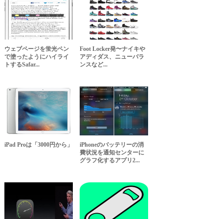
ウェブページを蛍光ペン
Foot Locker発〜ナイキや
で塗ったようにハイライ
アディダス、ニューバラ
トするSafar...
ンスなど...
iPad Proは「3000円から」
iPhoneのバッテリーの消
費状況を通知センターに
グラフ化するアプリ2...