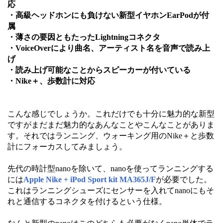
応
・高級ヘッドホンにも負けない新型イヤホンEarPodが付
属
・薄さの要因ともたったLightningコネクタ
・VoiceOverにより曲名、アーティスト名を音声で読み上
げ
・読み上げ可能なことからスピーカーが付いている
・Nike＋、歩数計に対応
こんな感じでしょうか。これだけでも十分に魅力的な新型
ですがまだまだ魅力的なあんなことやこんなことがありま
す。それではランニング、ウォーキング用のNike＋と歩数
計にフォーカスしてみましょう。
先代の時計型nanoを除いて、nanoを使ってランニングする
には
Apple Nike + iPod Sport kit MA365J/F
が必要でした。
これはランニングシューズにセンサーを入れてnanoにもそ
れと通信するコネクタを付けるという仕様。