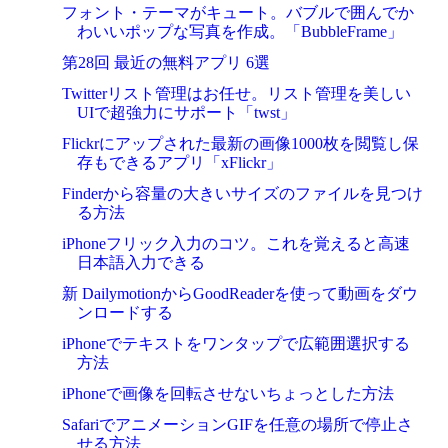
フォント・テーマがキュート。バブルで囲んでか
わいいポップな写真を作成。「BubbleFrame」
第28回 最近の無料アプリ 6選
Twitterリスト管理はお任せ。リスト管理を美しい
UIで超強力にサポート「twst」
Flickrにアップされた最新の画像1000枚を閲覧し保
存もできるアプリ「xFlickr」
Finderから容量の大きいサイズのファイルを見つけ
る方法
iPhoneフリック入力のコツ。これを覚えると高速
日本語入力できる
新 DailymotionからGoodReaderを使って動画をダウ
ンロードする
iPhoneでテキストをワンタップで広範囲選択する
方法
iPhoneで画像を回転させないちょっとした方法
SafariでアニメーションGIFを任意の場所で停止さ
せる方法