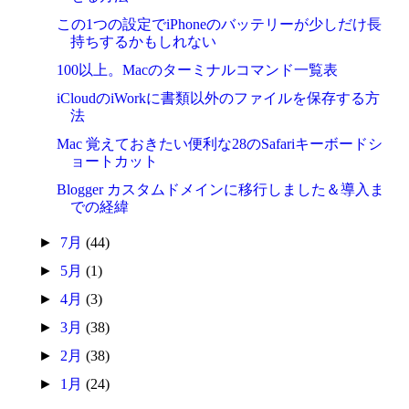
この1つの設定でiPhoneのバッテリーが少しだけ長
持ちするかもしれない
100以上。Macのターミナルコマンド一覧表
iCloudのiWorkに書類以外のファイルを保存する方
法
Mac 覚えておきたい便利な28のSafariキーボードシ
ョートカット
Blogger カスタムドメインに移行しました＆導入ま
での経緯
►
7月
(44)
►
5月
(1)
►
4月
(3)
►
3月
(38)
►
2月
(38)
►
1月
(24)