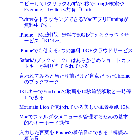
コピーして1クリックわずか1秒でGoogle検索や
Evernote、Twitterへ共有「Click...
TwitterをトラッキングできるMacアプリHuntingが
無料中です。
iPhone、Mac対応。無料で50GB使えるクラウドサ
ービス「KDrive」
iPhoneでも使える2つの無料10GBクラウドサービス
Safariのブックマークにはあらかじめショートカッ
トキーが割り当てられている
言われてみると当たり前だけど盲点だったChrome
のブックマーク
JKLキーでYouTubeの動画を10秒前後移動と一時停
止できる
Mountain Lionで使われている美しい風景壁紙 15枚
Macでフォルダやメニューを管理するための基本
的なキーボード操作
入力した言葉をiPhoneの着信音にできる「棒読み
着信音」