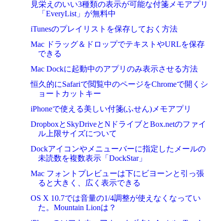
見栄えのいい3種類の表示が可能な付箋メモアプリ
「EveryList」が無料中
iTunesのプレイリストを保存しておく方法
Mac ドラッグ＆ドロップでテキストやURLを保存
できる
Mac Dockに起動中のアプリのみ表示させる方法
恒久的にSafariで閲覧中のページをChromeで開くシ
ョートカットキー
iPhoneで使える美しい付箋(ふせん)メモアプリ
DropboxとSkyDriveとNドライブとBox.netのファイ
ル上限サイズについて
Dockアイコンやメニューバーに指定したメールの
未読数を複数表示「DockStar」
Mac フォントプレビューは下にビヨーンと引っ張
ると大きく、広く表示できる
OS X 10.7では音量の1/4調整が使えなくなってい
た。Mountain Lionは？