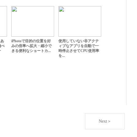
にあ
iPhotoで目的の位置を好
使用していない非アクテ
飛べ
みの倍率へ拡大・縮小で
ィブなアプリを自動で一
ー
きる便利なショートカ...
時停止させてCPU使用率
を...
Next＞