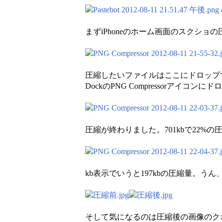
まずiPhoneのホーム画面のスクショの
圧縮したいファイルはここにドロップす
DockのPNG Compressorアイ
圧縮が終わりました。701kbで22%の
kb表示でいうと197kbの圧縮量。う
そして気になるのは圧縮後の画像のク