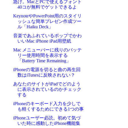
急げ。MacとPCで使えるフォント
40コが無料でゲットできるよ
KeynoteやPowerPoint用のスタイリ
ッシュな簡単プレゼン作成ツー
ル「Haiku Deck」
音楽であふれているポップでかわ
いいMac iPhone iPad用壁紙
Mac メニューバーに残りのバッテ
リー使用時間を表示する
「Battery Time Remaining」
iPhoneの電源を切ると曲の再生回
数はiTunesに反映されない？
あなたのサイトがiPadでどのよう
に表示されているのかチェック
する
iPhoneのキーボード入力を少しで
も軽くするためにできる1つの事
iPhoneユーザー必読。初めて気づ
いた時に感動したiPhone機能集