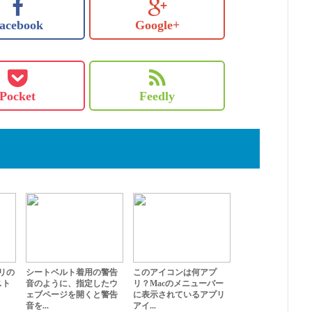
acebook
Google+
Pocket
Feedly
プリの
シートベルト着用の警告
このアイコンは何アプ
スト
音のように、指定したウ
リ？Macのメニューバー
ェブページを開くと警告
に表示されているアプリ
音を...
アイ...