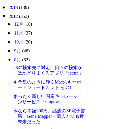
►
2013
(139)
▼
2012
(353)
►
12月
(18)
►
11月
(37)
►
10月
(20)
►
9月
(48)
▼
8月
(82)
28の検索先に対応。日々の検索が
はかどりまくるアプリ「jetrun」
キラ星のように輝くMacのキーボ
ードショートカット その1
まったく新しい国産キュレーショ
ンサービス「vingow」
今なら半額300円。話題のSF電子書
籍「Gene Mapper」購入方法も近
未来だった