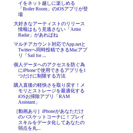
イをネット越しに楽しめる
「Boiler Room」のiOSアプリが登
場
大好きなアーティストのリリース
情報はもう見逃さない「Artist
Radar」があればね
マルチアカウント対応でApp.netと
Twitterへ同時投稿できるMacアプ
リ「Sail for ...
個人データへのアクセスを防ぐ為
にiPhoneで使用できるアプリを1
つだけに制限する方法
購入直後の軽快さを取り戻す！メ
モリとストレージを最適化する
iOSお掃除アプリ「RAM
Assistant」
［動画あり］iPhoneがあなただけ
のバスケットコーチに！プレイ
スキルをデータ化してあなたの
弱点を丸...