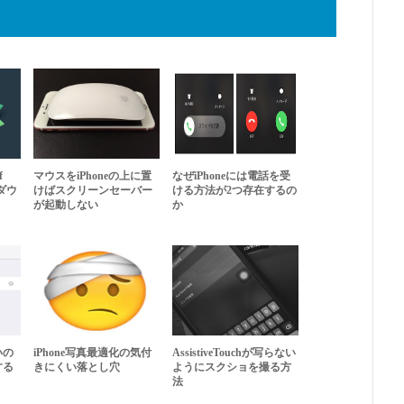
f
マウスをiPhoneの上に置
なぜiPhoneには電話を受
ダウ
けばスクリーンセーバー
ける方法が2つ存在するの
が起動しない
か
いの
iPhone写真最適化の気付
AssistiveTouchが写らない
する
きにくい落とし穴
ようにスクショを撮る方
法