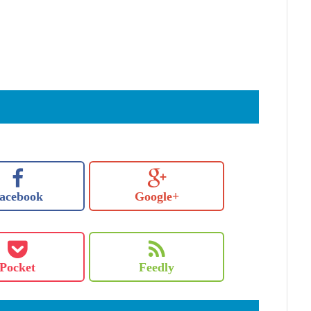
acebook
Google+
Pocket
Feedly