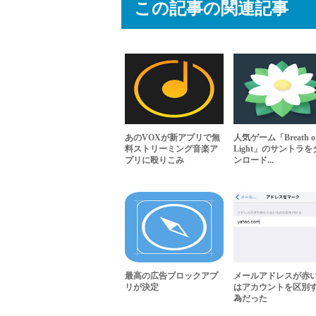
この記事の関連記事
あのVOXが新アプリで無
人気ゲーム「Breath o
料ストリーミング音楽ア
Light」のサントラを
プリに殴りこみ
ンロード...
最高の広告ブロックアプ
メールアドレスが赤
リが決定
はアカウントを区別
為だった